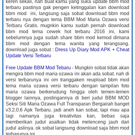
keren sekali, nah buat kamu yang suka update bbm mod
terbaru pastinya gak pengen ketinggalan kan download
bbm mod ini, langsung saja sobat download bbm mod
terbaru nya dengan tema BBM Mod Maria Ozawa versi
Terbaru Gratis. mugnkin kamu sudah pernah download
bbm mod tema cewek hot terbaru 2016 ini, kami
sebelumnya juga sudah share bbm mod kemod dimana
bbm mod dengan tema wanita yang terangsang.
download juga sobat :
Dress Up Diary Mod APK + Cheat
Update Versi Terbaru
Free Update BBM Mod Tebaru
- Mungkin sobat tidak akan
mengira bbm mod maria ozawa ini akan ada sobat. nah di
versi terbarunya ini om tranggaken reupload bbm mod
tema maria ozawa versi terbaru dengan tampilan foto
maria ozawa berkerudung hingga oleh temen-temen
blogger lainnya, postingannya di beri judul BBM MOD
Seksi Siti Maria Ozawa Full Transparan Bergairah banget
v3.2.0.6 Apk Terbaru. jadi aneh kan sobat, tapi mau apa
lagi namanya juga kreativitas kan, bebas saja
memberikan judul asalkan tidak melenceng jauh dari
judul aslinya. ok sobat langsung download saja bbm mod
terbarunya ini.