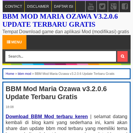
CONTACT
DISCLAIMER
DAFTAR ISI
BBM MOD MARIA OZAWA V3.2.0.6
UPDATE TERBARU GRATIS
Tempat Download game dan aplikasi Mod (modifikasi) gratis
MENU
Home
»
bbm mod
»
BBM Mod Maria Ozawa v3.2.0.6 Update Terbaru Gratis
BBM Mod Maria Ozawa v3.2.0.6
Update Terbaru Gratis
18:08
Download BBM Mod terbaru keren
| selamat datang
kembali di blog kami yang sederhana ini, kami akan
share dan update bbm mod terbaru yang memiliki tema