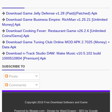
Download Game Jelly Defense v1.28 (Paid)(Patched) Apk
Download Game Business Empire: RichMan v1.25.21 [Unlimited
Money] Apk
Download Cooking Fever: Restaurant Game v26.2.6 [Unlimited
Coins/Gems] Apk
Download Game Tuning Club Online MOD APK 2.7025 (Money) +
Data Apk
Download n-Track Studio DAW: Make Music v10.5.102 build
1000510804 [Premium] Apk
SUBSCRIBE TO
Posts
Comments
Copyright 2016
Free Download Software and Game
Powered by
Blogger.com
- Design by
Wasil Dragon
- SEO by
Google