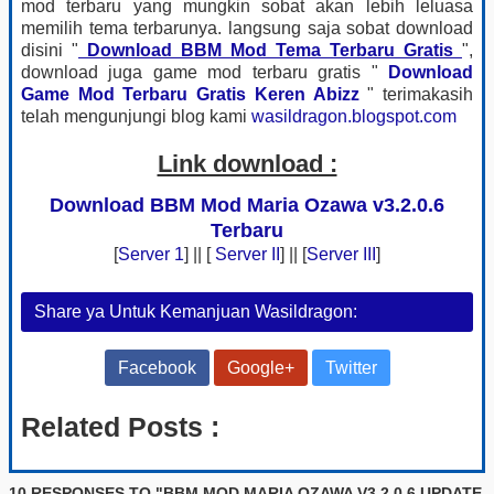
mod terbaru yang mungkin sobat akan lebih leluasa
memilih tema terbarunya. langsung saja sobat download
disini "
Download BBM Mod Tema Terbaru Gratis
",
download juga game mod terbaru gratis "
Download
Game Mod Terbaru Gratis Keren Abizz
" terimakasih
telah mengunjungi blog kami
wasildragon.blogspot.com
Link download :
Download BBM Mod Maria Ozawa v3.2.0.6
Terbaru
[
Server 1
] || [
Server II
] || [
Server III
]
Share ya Untuk Kemanjuan Wasildragon:
Facebook
Google+
Twitter
Related Posts :
10 RESPONSES TO "BBM MOD MARIA OZAWA V3.2.0.6 UPDATE