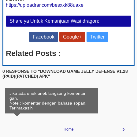
https://uploadrar.com/besxxk88uaxe
Share ya Untuk Kemanjuan Wasildragon:
Facebook
Google+
Twitter
Related Posts :
0 RESPONSE TO "DOWNLOAD GAME JELLY DEFENSE V1.28
(PAID)(PATCHED) APK"
Jika ada unek unek langsung komentar
gan,
Note : komentar dengan bahasa sopan.
Terimakasih
›
Home