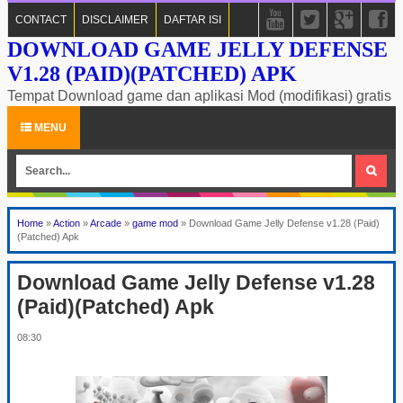
CONTACT
DISCLAIMER
DAFTAR ISI
DOWNLOAD GAME JELLY DEFENSE
V1.28 (PAID)(PATCHED) APK
Tempat Download game dan aplikasi Mod (modifikasi) gratis
MENU
Home
»
Action
»
Arcade
»
game mod
»
Download Game Jelly Defense v1.28 (Paid)
(Patched) Apk
Download Game Jelly Defense v1.28
(Paid)(Patched) Apk
08:30