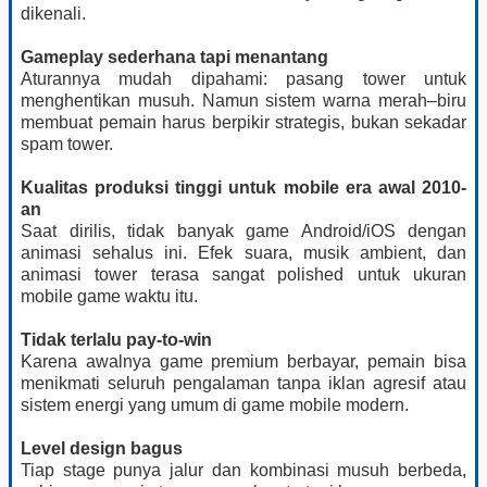
dikenali.
Gameplay sederhana tapi menantang
Aturannya mudah dipahami: pasang tower untuk
menghentikan musuh. Namun sistem warna merah–biru
membuat pemain harus berpikir strategis, bukan sekadar
spam tower.
Kualitas produksi tinggi untuk mobile era awal 2010-
an
Saat dirilis, tidak banyak game Android/iOS dengan
animasi sehalus ini. Efek suara, musik ambient, dan
animasi tower terasa sangat polished untuk ukuran
mobile game waktu itu.
Tidak terlalu pay-to-win
Karena awalnya game premium berbayar, pemain bisa
menikmati seluruh pengalaman tanpa iklan agresif atau
sistem energi yang umum di game mobile modern.
Level design bagus
Tiap stage punya jalur dan kombinasi musuh berbeda,