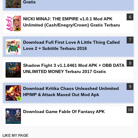
Gratis
NICKI MINAJ: THE EMPIRE v1.0.1 Mod APK
Unlimited (Cash/Enegry/Crown) Gratis Terbaru
Download Full First Love A Little Thing Called
Love 2 + Subtitle Terbaru 2016
Shadow Fight 3 v1.1.6461 Mod APK + OBB DATA
UNLIMITED MONEY Terbaru 2017 Gratis
Download Kritika Chaos Unleashed Unlimited
HP/MP & Attack Maxed Out Mod Apk
Download Game Fable Of Fantasy APK
LIKE MY PAGE