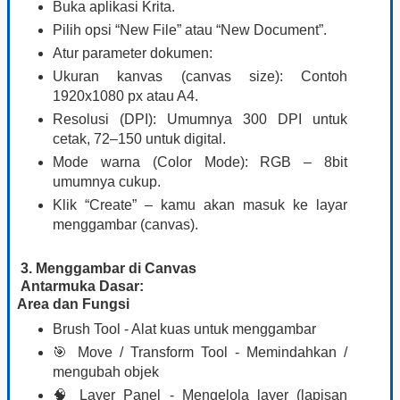
Buka aplikasi Krita.
Pilih opsi “New File” atau “New Document”.
Atur parameter dokumen:
Ukuran kanvas (canvas size): Contoh
1920x1080 px atau A4.
Resolusi (DPI): Umumnya 300 DPI untuk
cetak, 72–150 untuk digital.
Mode warna (Color Mode): RGB – 8bit
umumnya cukup.
Klik “Create” – kamu akan masuk ke layar
menggambar (canvas).
3. Menggambar di Canvas
Antarmuka Dasar:
Area dan Fungsi
Brush Tool - Alat kuas untuk menggambar
🎯 Move / Transform Tool - Memindahkan /
mengubah objek
🧠 Layer Panel - Mengelola layer (lapisan