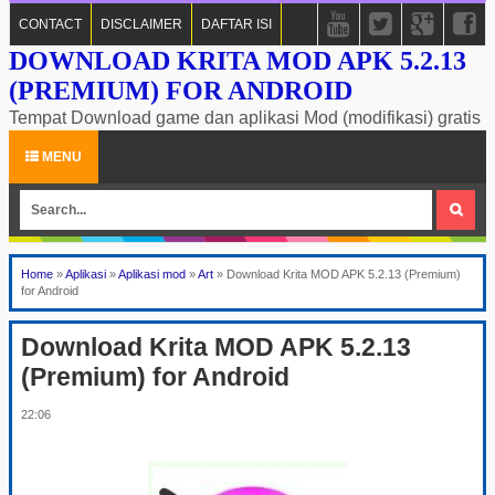
CONTACT
DISCLAIMER
DAFTAR ISI
DOWNLOAD KRITA MOD APK 5.2.13
(PREMIUM) FOR ANDROID
Tempat Download game dan aplikasi Mod (modifikasi) gratis
MENU
Home
»
Aplikasi
»
Aplikasi mod
»
Art
»
Download Krita MOD APK 5.2.13 (Premium)
for Android
Download Krita MOD APK 5.2.13
(Premium) for Android
22:06