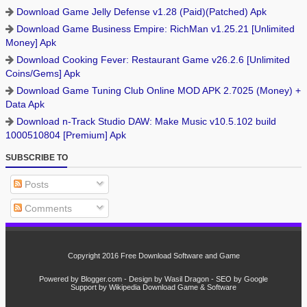
Download Game Jelly Defense v1.28 (Paid)(Patched) Apk
Download Game Business Empire: RichMan v1.25.21 [Unlimited
Money] Apk
Download Cooking Fever: Restaurant Game v26.2.6 [Unlimited
Coins/Gems] Apk
Download Game Tuning Club Online MOD APK 2.7025 (Money) +
Data Apk
Download n-Track Studio DAW: Make Music v10.5.102 build
1000510804 [Premium] Apk
SUBSCRIBE TO
Posts
Comments
Copyright 2016
Free Download Software and Game
Powered by
Blogger.com
- Design by
Wasil Dragon
- SEO by
Google
Support by
Wikipedia
Download
Game
&
Software