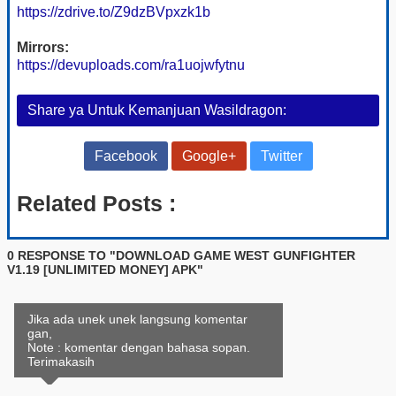
https://zdrive.to/Z9dzBVpxzk1b
Mirrors:
https://devuploads.com/ra1uojwfytnu
Share ya Untuk Kemanjuan Wasildragon:
Facebook
Google+
Twitter
Related Posts :
0 RESPONSE TO "DOWNLOAD GAME WEST GUNFIGHTER
V1.19 [UNLIMITED MONEY] APK"
Jika ada unek unek langsung komentar
gan,
Note : komentar dengan bahasa sopan.
Terimakasih