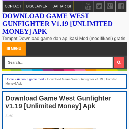
CONTACT
DISCLAIMER
DAFTAR ISI
DOWNLOAD GAME WEST
GUNFIGHTER V1.19 [UNLIMITED
MONEY] APK
Tempat Download game dan aplikasi Mod (modifikasi) gratis
MENU
Home
»
Action
»
game mod
»
Download Game West Gunfighter v1.19 [Unlimited
Money] Apk
Download Game West Gunfighter
v1.19 [Unlimited Money] Apk
21:30